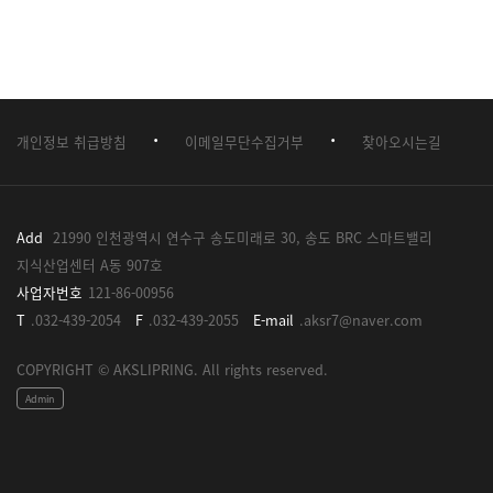
·
·
개인정보 취급방침
이메일무단수집거부
찾아오시는길
Add
21990 인천광역시 연수구 송도미래로 30, 송도 BRC 스마트밸리
지식산업센터 A동 907호
사업자번호
121-86-00956
T
.032-439-2054
F
.032-439-2055
E-mail
.aksr7@naver.com
COPYRIGHT © AKSLIPRING. All rights reserved.
Admin