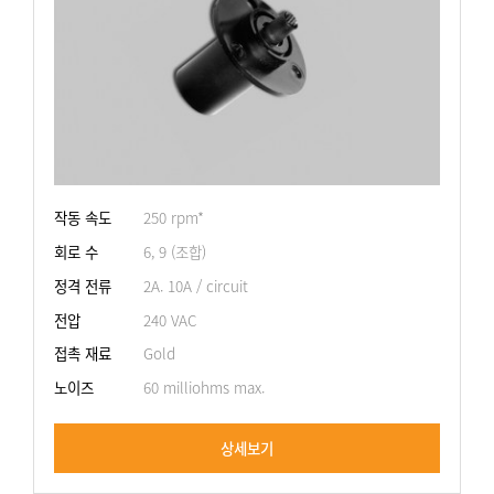
작동 속도
250 rpm*
회로 수
6, 9 (조합)
정격 전류
2A. 10A / circuit
전압
240 VAC
접촉 재료
Gold
노이즈
60 milliohms max.
상세보기