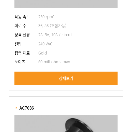
작동 속도
250 rpm*
회로 수
36, 56 (조합가능)
정격 전류
2A. 5A, 10A / circuit
전압
240 VAC
접촉 재료
Gold
노이즈
60 milliohms max.
상세보기
 AC7036