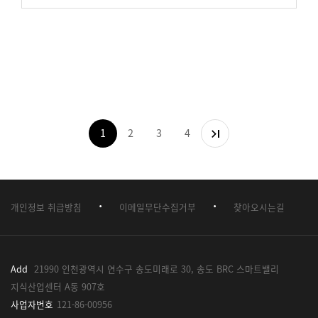
1
2
3
4
·
·
개인정보 취급방침
이메일무단수집거부
찾아오시는길
Add
21990 인천광역시 연수구 송도미래로 30, 송도 BRC 스마트밸리
지식산업센터 A동 907호
사업자번호
121-86-00956