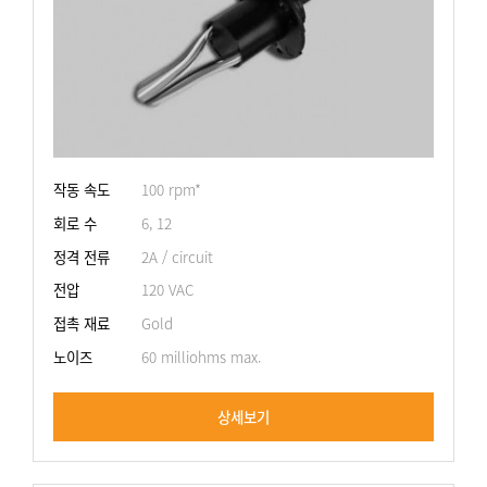
작동 속도
100 rpm*
회로 수
6, 12
정격 전류
2A / circuit
전압
120 VAC
접촉 재료
Gold
노이즈
60 milliohms max.
상세보기