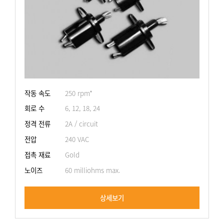
작동 속도
250 rpm*
회로 수
6, 12, 18, 24
정격 전류
2A / circuit
전압
240 VAC
접촉 재료
Gold
노이즈
60 milliohms max.
상세보기