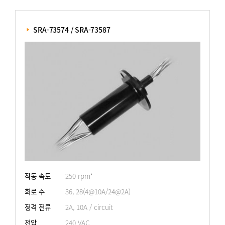
 SRA-73574 / SRA-73587
작동 속도
250 rpm*
회로 수
36, 28(4@10A/24@2A)
정격 전류
2A, 10A / circuit
전압
240 VAC