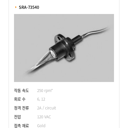
 SRA-73540
작동 속도
250 rpm*
회로 수
6, 12
정격 전류
2A / circuit
전압
120 VAC
접촉 재료
Gold