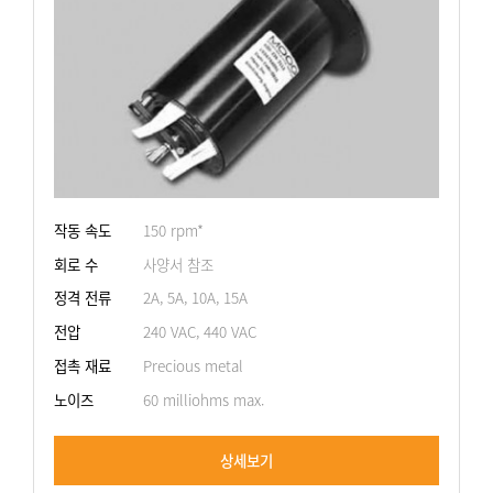
작동 속도
150 rpm*
회로 수
사양서 참조
정격 전류
2A, 5A, 10A, 15A
전압
240 VAC, 440 VAC
접촉 재료
Precious metal
노이즈
60 milliohms max.
상세보기