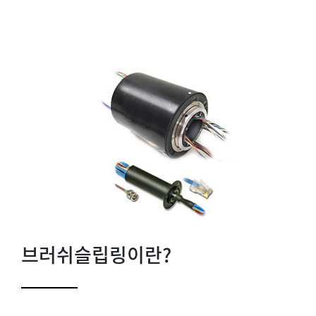
브러쉬슬립링이란?