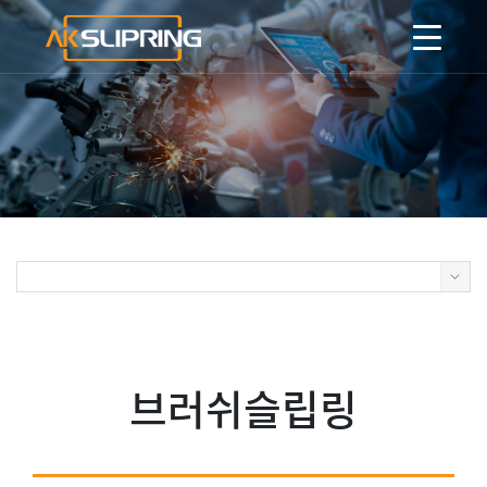
브러쉬슬립링