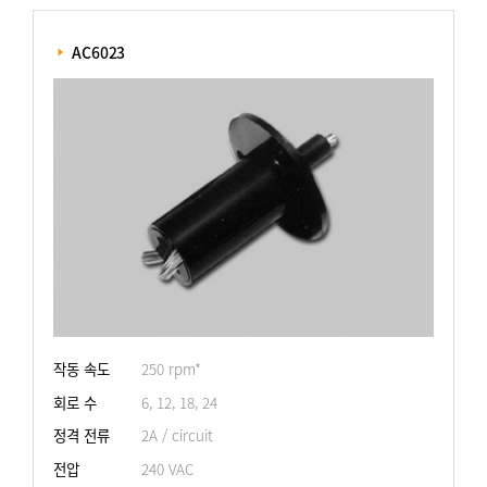
 AC6023
작동 속도
250 rpm*
회로 수
6, 12, 18, 24
정격 전류
2A / circuit
전압
240 VAC